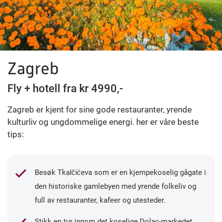
Zagreb
Fly + hotell fra kr 4990,-
Zagreb er kjent for sine gode restauranter, yrende
kulturliv og ungdommelige energi. her er våre beste
tips:
Besøk Tkalčićeva som er en kjempekoselig gågate i
den historiske gamlebyen med yrende folkeliv og
full av restauranter, kafeer og utesteder.
Stikk en tur innom det koselige Dolac-markedet