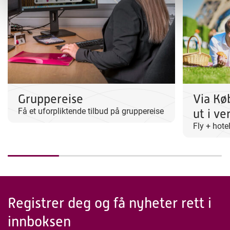
Gruppereise
Via Kø
Få et uforpliktende tilbud på gruppereise
ut i ve
Fly + hotel
Registrer deg og få nyheter rett i
innboksen