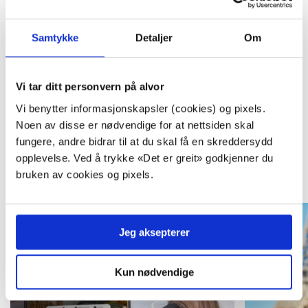
Telefon:
33 42 70 80
E-post:
reise@torp.no
Samtykke
Detaljer
Om
Åpningstider: mandag – fredag: 09:00 – 15:00
Les mer om TORP Booking
Vi tar ditt personvern på alvor
Vi benytter informasjonskapsler (cookies) og pixels.
Noen av disse er nødvendige for at nettsiden skal
fungere, andre bidrar til at du skal få en skreddersydd
opplevelse. Ved å trykke «Det er greit» godkjenner du
Se andre pakkereiser
bruken av cookies og pixels.
Jeg aksepterer
Kun nødvendige