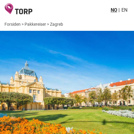
NO
EN
Forsiden
>
Pakkereiser
>
Zagreb