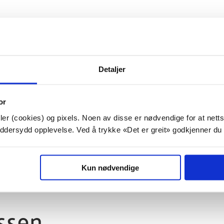
leie
til leie, både enkeltkontorer og i kontorfelleskap.
Detaljer
heter av ulike størrelser som ønsker sentral
gang på offentlig kommunikasjon og avstanden til
leie av kontorer, ta kontakt med en av følgende:
or
er (cookies) og pixels. Noen av disse er nødvendige for at netts
eller e-post:
JanThore.Guren@torp.no
kreddersydd opplevelse. Ved å trykke «Det er greit» godkjenner du
 e-post:
Stig.Lindahl@torp.no
Kun nødvendige
ssen