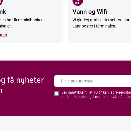
nk
Vann og Wifi
ea har flere minibanker i
Vi gir deg gratis internett og har 
inalen.
vannposter i terminalen.
 mer
og få nyheter
n
Jeg samtykker til at TORP kan lagre e-postadr
postmarkedsføring. Les mer om vår håndter