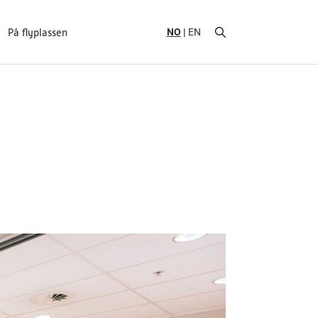
NO
EN
På flyplassen