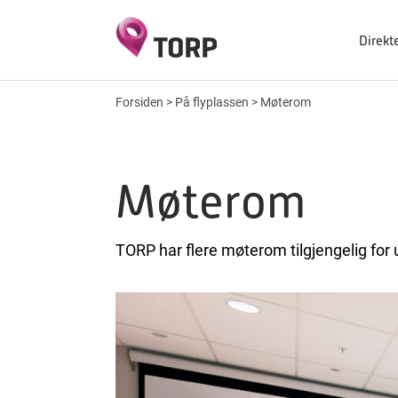
Direkt
Forsiden
>
På flyplassen
>
Møterom
Møterom
TORP har flere møterom tilgjengelig for u