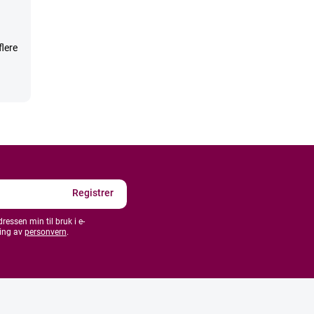
flere
essen min til bruk i e-
ing av
personvern
.