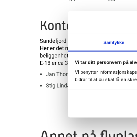
Kontorlokaler til 
Sandefjord Lufthavn AS har kontorlokaler 
Samtykke
Her er det mange muligheter for virksom
beliggenhet. Området har meget god til
E-18 er ca 3 km. For mer informasjon om 
Vi tar ditt personvern på alv
Vi benytter informasjonskapsl
Jan Thore Guren: telefon: 908 09 304 
bidrar til at du skal få en s
Stig Lindahl: telefon: 334 27 060 eller
Annet på flypla