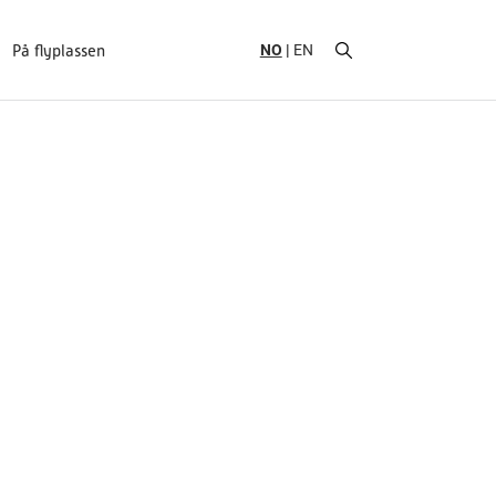
NO
EN
På flyplassen