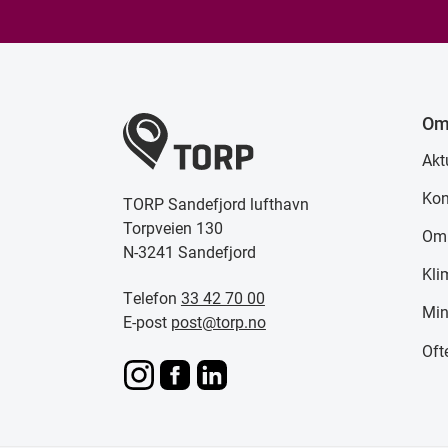
Om
Akt
Kon
TORP Sandefjord lufthavn
Torpveien 130
Om
N-3241 Sandefjord
Kli
Telefon
33 42 70 00
Min
E-post
post@torp.no
Oft