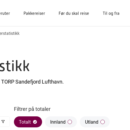
eruter
Pakkereiser
Før du skal reise
Til og fra
rstatistikk
stikk
å TORP Sandefjord Lufthavn.
Filtrer på totaler
Totalt
Innland
Utland