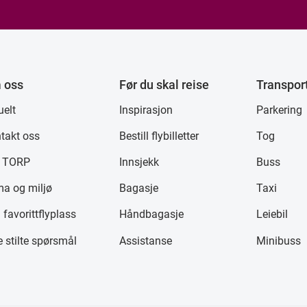
 oss
Før du skal reise
Transpor
uelt
Inspirasjon
Parkering
takt oss
Bestill flybilletter
Tog
 TORP
Innsjekk
Buss
ma og miljø
Bagasje
Taxi
 favorittflyplass
Håndbagasje
Leiebil
e stilte spørsmål
Assistanse
Minibuss