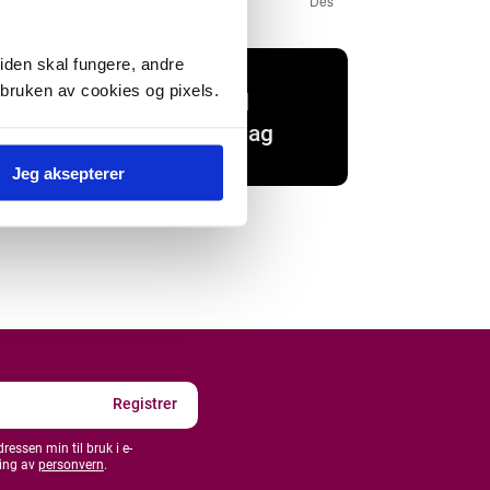
iden skal fungere, andre
 bruken av cookies og pixels.
Last ned
datagrunnlag
Jeg aksepterer
essen min til bruk i e-
ing av
personvern
.