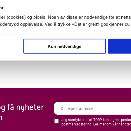
or
er (cookies) og pixels. Noen av disse er nødvendige for at netts
2 227
27 342 862
kreddersydd opplevelse. Ved å trykke «Det er greit» godkjenner du
nnomsnittlige passasjerer pr
passasjerer har reist fra TORP
ed i valgt periode
siden 2007
Kun nødvendige
og få nyheter
n
Jeg samtykker til at TORP kan lagre e-postadr
postmarkedsføring. Les mer om vår håndter