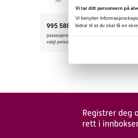
Vi tar ditt personvern på alv
Vi benytter informasjonskapsl
995 588
14
bidrar til at du skal få en s
passasjerer har reist fra TORP i
gje
valgt periode
mån
Registrer deg 
rett i innbokse