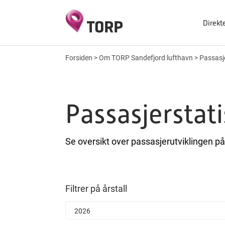
Direkt
Forsiden
>
Om TORP Sandefjord lufthavn
>
Passasje
Passasjerstati
Se oversikt over passasjerutviklingen p
Filtrer på årstall
2026