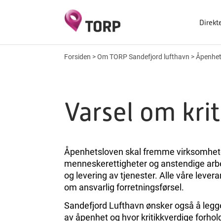
Direkt
Forsiden
>
Om TORP Sandefjord lufthavn
>
Åpenhet
Varsel om kri
Åpenhetsloven skal fremme virksomhete
menneskerettigheter og anstendige arbe
og levering av tjenester. Alle våre lever
om ansvarlig forretningsførsel.
Sandefjord Lufthavn ønsker også å legge 
av åpenhet og hvor kritikkverdige forhold