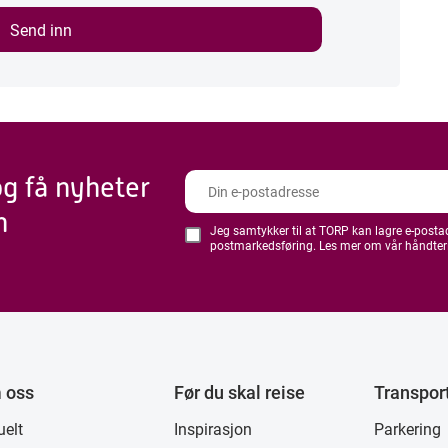
og få nyheter
n
Jeg samtykker til at TORP kan lagre e-postadr
postmarkedsføring. Les mer om vår håndter
 oss
Før du skal reise
Transpor
uelt
Inspirasjon
Parkering