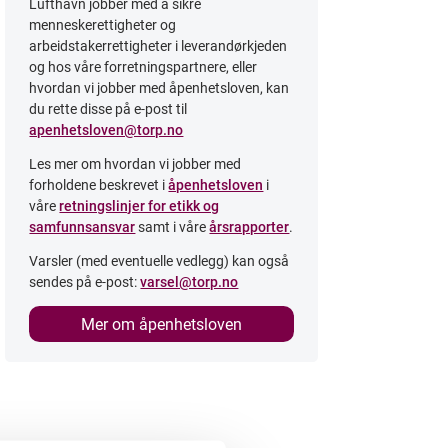
Lufthavn jobber med å sikre
menneskerettigheter og
arbeidstakerrettigheter i leverandørkjeden
og hos våre forretningspartnere, eller
hvordan vi jobber med åpenhetsloven, kan
du rette disse på e-post til
apenhetsloven@torp.no
Les mer om hvordan vi jobber med
forholdene beskrevet i
åpenhetsloven
i
våre
retningslinjer for etikk og
samfunnsansvar
samt i våre
årsrapporter
.
Varsler (med eventuelle vedlegg) kan også
sendes på e-post:
varsel@torp.no
Mer om åpenhetsloven