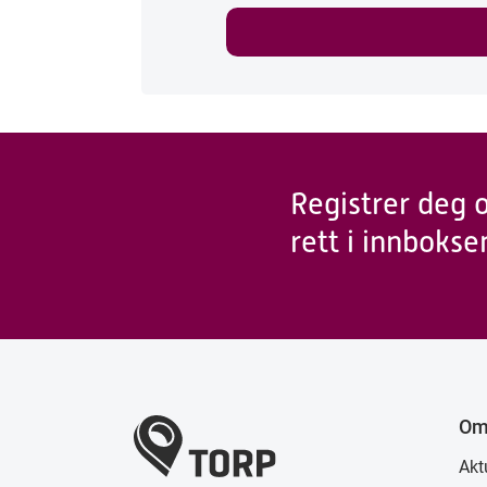
Registrer deg 
rett i innbokse
Om
Akt