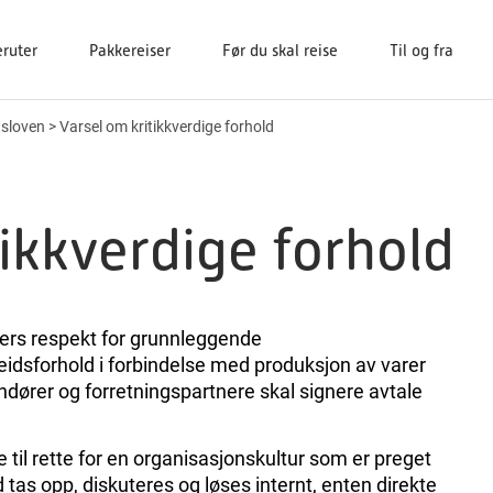
eruter
Pakkereiser
Før du skal reise
Til og fra
sloven
>
Varsel om kritikkverdige forhold
tikkverdige forhold
rs respekt for grunnleggende
idsforhold i forbindelse med produksjon av varer
andører og forretningspartnere skal signere avtale
til rette for en organisasjonskultur som er preget
 tas opp, diskuteres og løses internt, enten direkte