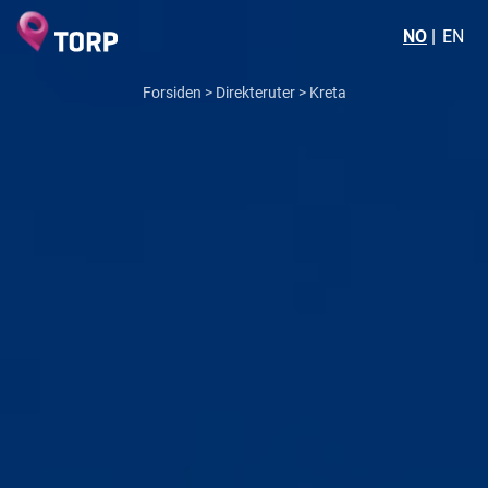
NO
EN
Forsiden
>
Direkteruter
>
Kreta