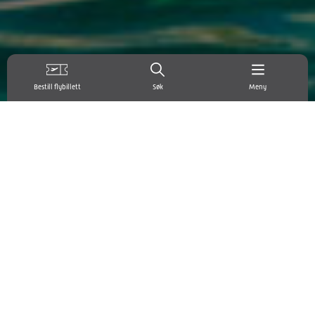
Bestill flybillett
Søk
Meny
Strender
Langgrunne herlige strender ligger på rekke og rad
langs hele Chaniakysten, ja det finnes i grunn flotte
strender rundt hele øya. I Makrigialos ligger det som
mange regner som Kretas beste strand, langgrunt og
barnevennlig.