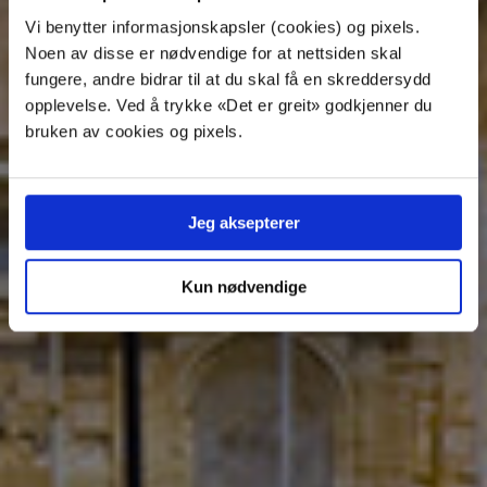
byliv.
Vi benytter informasjonskapsler (cookies) og pixels.
Noen av disse er nødvendige for at nettsiden skal
M
T
O
T
F
L
S
fungere, andre bidrar til at du skal få en skreddersydd
Denne ukens avganger
opplevelse. Ved å trykke «Det er greit» godkjenner du
bruken av cookies og pixels.
Neste avgang:
15. aug kl. 05:55
Jeg aksepterer
Se rutetider
Kun nødvendige