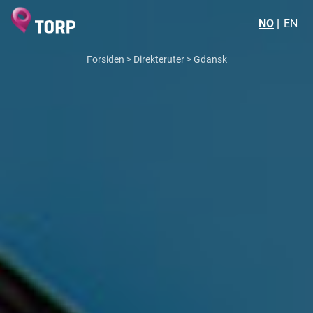
NO
EN
Forsiden
>
Direkteruter
>
Gdansk