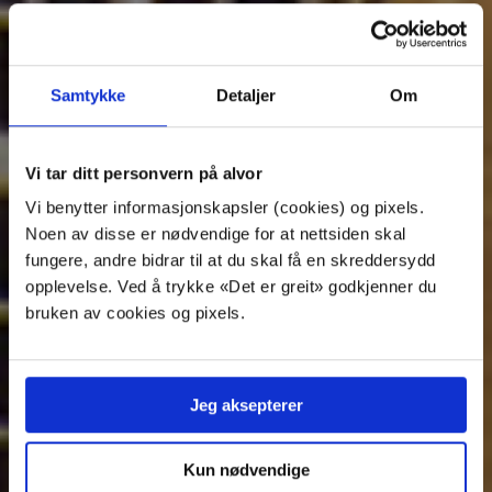
Gdansk
Fly direkte fra TORP til Gdansk, som sammen med
Samtykke
Detaljer
Om
Sopot og Gdynia utgjør det de kaller Trippelbyen.
Trippelbyen i Polen er en weekend-vinner for
prisbevisste som vet å sette pris på det gode livet.
Vi tar ditt personvern på alvor
Vi benytter informasjonskapsler (cookies) og pixels.
M
T
O
T
F
L
S
Noen av disse er nødvendige for at nettsiden skal
Denne ukens avganger
fungere, andre bidrar til at du skal få en skreddersydd
opplevelse. Ved å trykke «Det er greit» godkjenner du
bruken av cookies og pixels.
Neste avgang:
I dag kl. 17:40
Jeg aksepterer
Se rutetider
Kun nødvendige