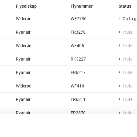
Flyselskap
Flynummer
Status
Widerøe
WF7736
Go to g
Ryanair
FR3278
I rute
Widerøe
WF406
I rute
Ryanair
RK3227
I rute
Ryanair
FR6217
I rute
Widerøe
WF414
I rute
Ryanair
FR6311
I rute
Ryanair
FR2870
I rute
Wizz Air
W61516
I rute