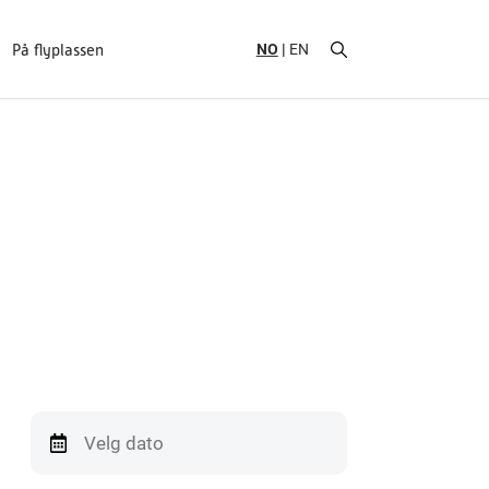
NO
EN
På flyplassen