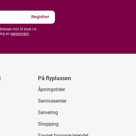
essen min til bruk i e-
ing av
personvern
.
t
På flyplassen
Åpningstider
Servicesenter
Servering
Shopping
Savnet bagasje/eiendel