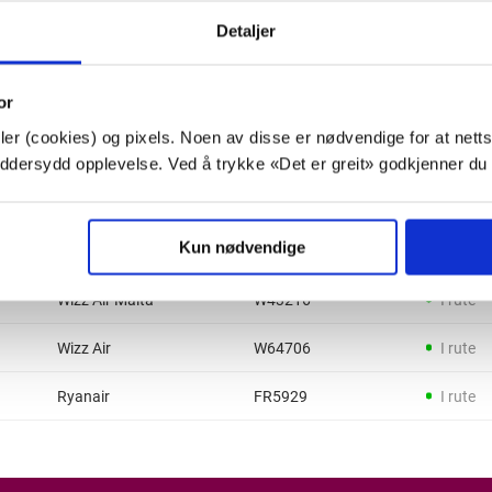
Widerøe
WF418
I rute
Detaljer
Ryanair
FR3588
I rute
or
Widerøe
WF1716
I rute
er (cookies) og pixels. Noen av disse er nødvendige for at netts
SAS
SK1397
I rute
kreddersydd opplevelse. Ved å trykke «Det er greit» godkjenner du
Ryanair
FR4943
I rute
Kun nødvendige
Ryanair
FR9734
I rute
Wizz Air Malta
W43216
I rute
Wizz Air
W64706
I rute
Ryanair
FR5929
I rute