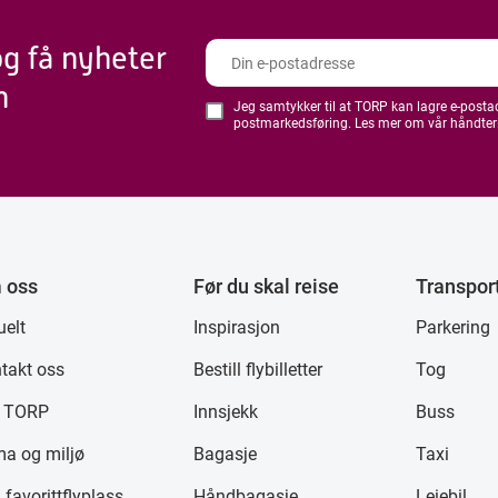
og få nyheter
n
Jeg samtykker til at TORP kan lagre e-postadr
postmarkedsføring. Les mer om vår håndter
 oss
Før du skal reise
Transpor
uelt
Inspirasjon
Parkering
takt oss
Bestill flybilletter
Tog
 TORP
Innsjekk
Buss
ma og miljø
Bagasje
Taxi
 favorittflyplass
Håndbagasje
Leiebil