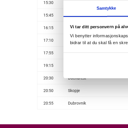
15:30
Bergen
Samtykke
15:45
Bergamo
Vi tar ditt personvern på alv
16:15
Nice
Vi benytter informasjonskapsl
17:10
København
bidrar til at du skal få en s
17:55
Gdansk
19:15
Poznan
20:30
Bucharest
20:50
Skopje
20:55
Dubrovnik