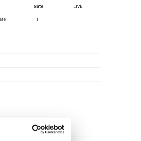
Gate
LIVE
ate
11