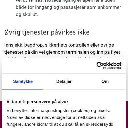
både for inngang og passasjerer som ankommer
og skal ut.
Øvrig tjenester påvirkes ikke
Innsjekk, bagdrop, sikkerhetskontrollen eller øvrige
tjenester på din vei gjennom terminalen og inn på flyet
påvirkes ikke av dette prosjektet. Skal du ut å reise,
møt derfor opp til normal tid. Skal du parkere i P-Hus 1,
P-Hus 2, på P4, P5 Langtid ute eller i ladesonen P6, vil
du heller
ikke
påvirkes av arbeidet og du parkerer som
Samtykke
Detaljer
Om
vanlig. Se
parkeringskart
.
Vi tar ditt personvern på alvor
Vi benytter informasjonskapsler (cookies) og pixels.
Registrer deg og få nyheter rett i
Noen av disse er nødvendige for at nettsiden skal
fungere, andre bidrar til at du skal få en skreddersydd
innboksen