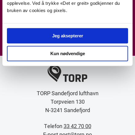
opplevelse. Ved å trykke «Det er greit» godkjenner du
bruken av cookies og pixels.
Jeg samtykker til at TORP kan lagre e-postadressen min til bruk
i e-postmarkedsføring. Les mer om vår håndtering av
Jeg aksepterer
personvern
.
Kun nødvendige
TORP Sandefjord lufthavn
Torpveien 130
N-3241 Sandefjord
Telefon
33 42 70 00
E-post
post@torp.no