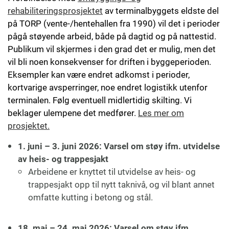
rehabiliteringsprosjektet
av terminalbyggets eldste del
på TORP (vente-/hentehallen fra 1990) vil det i perioder
pågå støyende arbeid, både på dagtid og på nattestid.
Publikum vil skjermes i den grad det er mulig, men det
vil bli noen konsekvenser for driften i byggeperioden.
Eksempler kan være endret adkomst i perioder,
kortvarige avsperringer, noe endret logistikk utenfor
terminalen. Følg eventuell midlertidig skilting. Vi
beklager ulempene det medfører.
Les mer om
prosjektet.
1. juni – 3. juni 2026: Varsel om støy ifm. utvidelse
av heis- og trappesjakt
Arbeidene er knyttet til utvidelse av heis- og
trappesjakt opp til nytt taknivå, og vil blant annet
omfatte kutting i betong og stål.
18. mai – 24. mai 2026: Varsel om støy ifm.