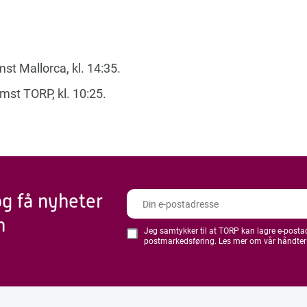
st Mallorca, kl. 14:35.
mst TORP, kl. 10:25.
og få nyheter
n
Jeg samtykker til at TORP kan lagre e-postadr
postmarkedsføring. Les mer om vår håndter