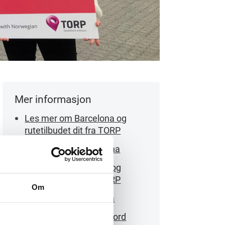
Mer informasjon
Les mer om Barcelona og
rutetilbudet dit fra TORP
Pakkereise til Barcelona
Les mer om Mallorca og
rutetilbudet dit fra TORP
Om
Pakkereise til Mallorca
Mer om TORP Sandefjord