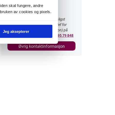
lufthavn
iden skal fungere, andre
 bruken av cookies og pixels.
For ytterligere informasjon, vennligst
kontakt: Tine Kleive-Mathisen (Sjef for
trafikkutvikling og kommunikasjon) på
Jeg aksepterer
telefon
33 42 70 07
eller mobil
995 79 848
Øvrig kontaktinformasjon