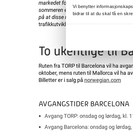
markedet for å få dem til å etablere seg ho
Vi benytter informasjonskapsl
sommeren er helt fantastisk. Det er stor et
bidrar til at du skal få en s
på at disse rutene vil bli svært populære
trafikkutvikling og kommunikasjon på T
To ukentlige til B
Ruten fra TORP til Barcelona vil ha avgan
oktober, mens ruten til Mallorca vil ha a
Billetter er i salg på
norwegian.com
AVGANGSTIDER BARCELONA
Avgang TORP: onsdag og lørdag, kl. 1
Avgang Barcelona: onsdag og lørdag, k