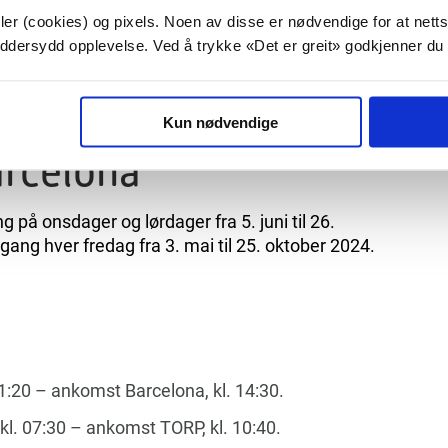
s oss for 12 år siden. At de nå dobler antall ruter til
er (cookies) og pixels. Noen av disse er nødvendige for at netts
terspørsel etter ruter til Spania, og vi har stor tro
kreddersydd opplevelse. Ved å trykke «Det er greit» godkjenner du
 fra TORP
», sier Tine Kleive-Mathisen, sjef for
ORP Sandefjord lufthavn.
Kun nødvendige
arcelona
g på onsdager og lørdager fra 5. juni til 26.
vgang hver fredag fra 3. mai til 25. oktober 2024.
1:20 – ankomst Barcelona, kl. 14:30.
l. 07:30 – ankomst TORP, kl. 10:40.