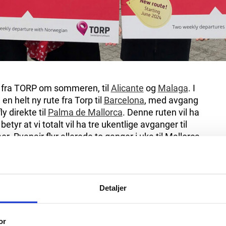
er fra TORP om sommeren, til
Alicante
og
Malaga
. I
en helt ny rute fra Torp til
Barcelona
, med avgang
ly direkte til
Palma de Mallorca
. Denne ruten vil ha
tyr at vi totalt vil ha tre ukentlige avganger til
Ryanair flyr allerede to ganger i uka til Mallorca
t for Norwegian
Detaljer
skap på
TORP og det var et stort engasjement i
or