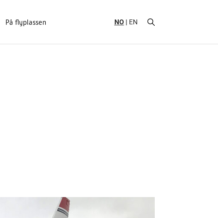
NO
EN
På flyplassen