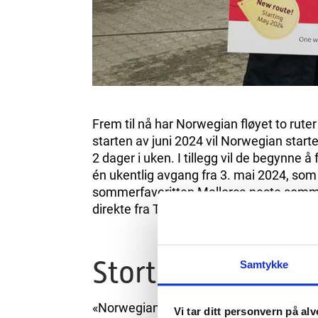
Frem til nå har Norwegian fløyet to rut
starten av juni 2024 vil Norwegian starte 
2 dager i uken. I tillegg vil de begynne å f
én ukentlig avgang fra 3. mai 2024, som be
sommerfavoritten Mallorca neste sommer. 
direkte fra TORP.
Stort engasjemen
Samtykke
«Norwegian er et svært populært flysel
Vi tar ditt personvern på alv