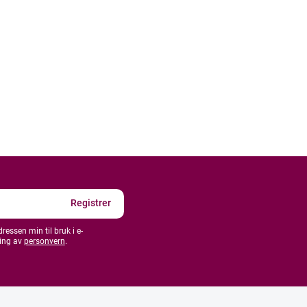
essen min til bruk i e-
ing av
personvern
.